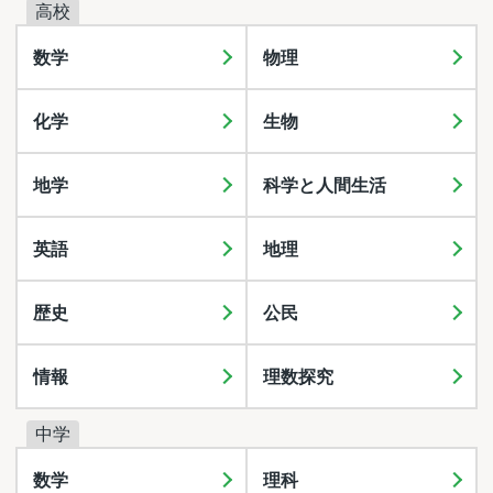
高校
数学
物理
化学
生物
地学
科学と人間生活
英語
地理
歴史
公民
情報
理数探究
中学
数学
理科