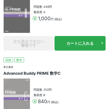
問題数
446問
難易度
A
1,000
円 (税込)
立ち読みできない
カートに入れる
書籍です
高校
数学
東京書籍
Advanced Buddy PRIME 数学C
問題数
352問
難易度
B
840
円 (税込)