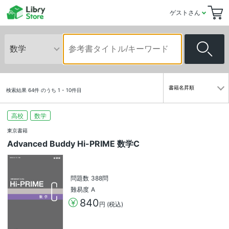
ゲストさん
検索結果 64件 のうち 1 - 10件目
高校
数学
東京書籍
Advanced Buddy Hi-PRIME 数学C
問題数
388問
難易度
A
840
円 (税込)