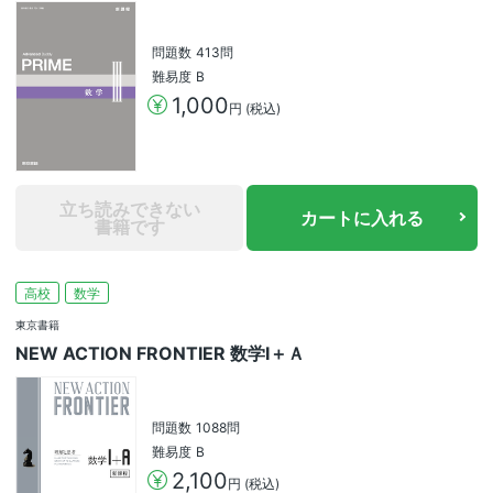
問題数
413問
難易度
B
1,000
円 (税込)
立ち読みできない
カートに入れる
書籍です
高校
数学
東京書籍
NEW ACTION FRONTIER 数学Ⅰ＋Ａ
問題数
1088問
難易度
B
2,100
円 (税込)