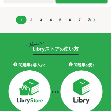
1
2
3
4
5
6
7
次
Libryストア
使い方
の
問題集
購入
問題集
使
を
する
を
う